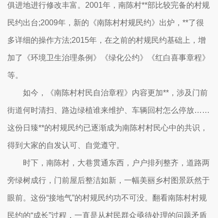
俱进地进行修改丰富。2001年，南陈村**部比较完备的村规
民约出台;2009年，新的《南陈村村规民约》出炉，**了很
多详细的操作方法;2015年，在之前的村规民约基础上，增
加了《环境卫生治理条例》《绿化公约》《红白喜事章程》
等。
如今，《南陈村村民自治章程》内容更加**，涉及门前
街道何时清扫、路边绿植谁来维护、车辆回村怎么停放……
这份日臻**的村规民约已逐渐成为南陈村村民心中的共识，
得到大家的自发认可、自觉遵守。
时下，南陈村，大巷贯通东西，户户排列整齐，道路两
旁绿树成行，门前屋后整洁如新，一幅美丽乡村图景跃然于
眼前。这份“接地气”的村规民约功不可没。翻看南陈村村规
民约的“成长”过程，一直是从村民群众亟待处理的问题矛盾