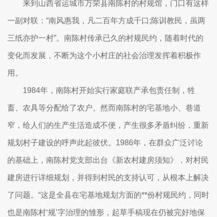
来到山西省运城市万荣县南陈村的村规馆，门口有这样
一副对联：“南风惠我，凡二百年方成千口;陈训教民，虽两
三纸亦护一村”。南陈村传承已久的村规民约，随着时代的
变化而发展，不断为这个小村庄的社会治理发挥着积极作
用。
1984年，南陈村开始实行家庭联产承包责任制，牲
畜、农具等分配给了农户。然而南陈村的宅基地小、巷道
窄，给人们的生产生活造成不便，产生很多矛盾纠纷，重新
规划村子建设的呼声此起彼伏。1986年，在群众广泛讨论
的基础上，南陈村党支部出台《新农村建房须知》，对村民
建房进行详细规划，并得到村民的支持认可，从根本上解决
了问题。“这是全县在宅基地规划方面的**份村规民约，同时
也是南陈村‘规’字治理的雏形，起草手稿现在仍被完好地保